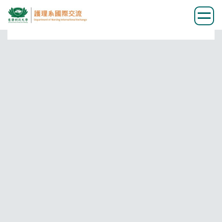
跳
到
主
要
內
容
區