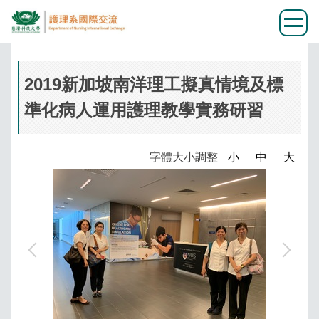
跳
到
2019新加坡南洋理工擬真情境及標
主
要
準化病人運用護理教學實務研習
內
容
區
字體大小調整
小
中
大