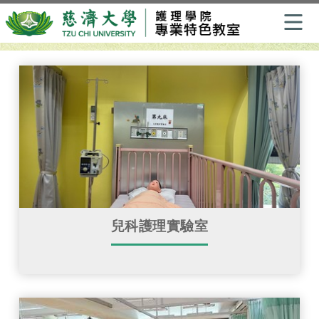
跳
到
主
要
內
容
區
兒科護理實驗室