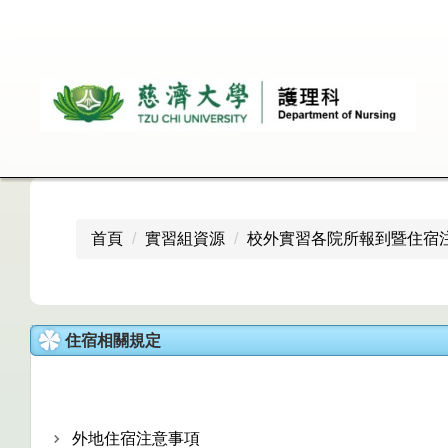
跳
到
主
要
內
容
區
首頁
實習組資源
校外實習各院所報到暨住宿
住宿相關規定
外地住宿注意事項